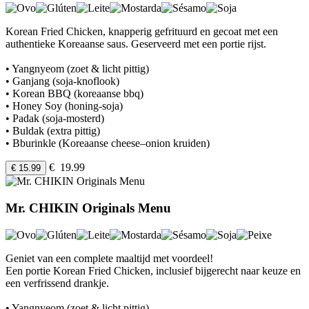
Korean Fried Chicken, knapperig gefrituurd en gecoat met een
authentieke Koreaanse saus. Geserveerd met een portie rijst.
• Yangnyeom (zoet & licht pittig)
• Ganjang (soja-knoflook)
• Korean BBQ (koreaanse bbq)
• Honey Soy (honing-soja)
• Padak (soja-mosterd)
• Buldak (extra pittig)
• Bburinkle (Koreaanse cheese–onion kruiden)
€ 19.99
€ 15.99
Mr. CHIKIN Originals Menu
Geniet van een complete maaltijd met voordeel!
Een portie Korean Fried Chicken, inclusief bijgerecht naar keuze en
een verfrissend drankje.
• Yangnyeom (zoet & licht pittig)