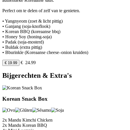
authentieke Koreaanse saus.
Perfect om te delen of zelf van te genieten.
• Yangnyeom (zoet & licht pittig)
• Ganjang (soja-knoflook)
• Korean BBQ (koreaanse bbq)
• Honey Soy (honing-soja)
• Padak (soja-mosterd)
• Buldak (extra pittig)
• Bburinkle (Koreaanse cheese–onion kruiden)
€ 24.99
€ 19.99
Bijgerechten & Extra's
Korean Snack Box
2x Mandu Kimchi Chicken
2x Mandu Korean BBQ