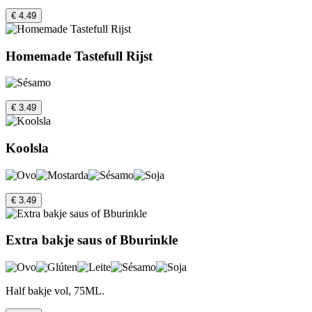
€ 4.49
Homemade Tastefull Rijst
€ 3.49
Koolsla
€ 3.49
Extra bakje saus of Bburinkle
Half bakje vol, 75ML.