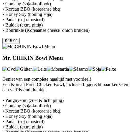
• Ganjang (soja-knoflook)
• Korean BBQ (koreaanse bbq)
• Honey Soy (honing-soja)
• Padak (soja-mosterd)
• Buldak (extra pittig)
• Bburinkle (Koreaanse cheese–onion kruiden)
€ 15.99
Mr. CHIKIN Bowl Menu
Geniet van een complete maaltijd met voordeel!
Een Korean Fried Chicken Bowl, inclusief bijgerecht naar keuze en
een verfrissend drankje.
• Yangnyeom (zoet & licht pittig)
• Ganjang (soja-knoflook)
• Korean BBQ (koreaanse bbq)
• Honey Soy (honing-soja)
• Padak (soja-mosterd)
• Buldak (extra pittig)