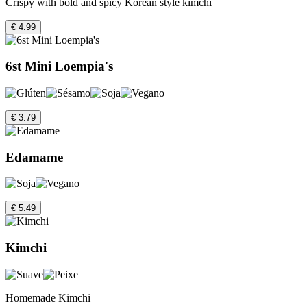
Crispy with bold and spicy Korean style kimchi
€ 4.99
6st Mini Loempia's
€ 3.79
Edamame
€ 5.49
Kimchi
Homemade Kimchi