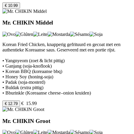
€ 10.99
Mr. CHIKIN Middel
Korean Fried Chicken, knapperig gefrituurd en gecoat met een
authentieke Koreaanse saus. Geserveerd met een portie rijst.
• Yangnyeom (zoet & licht pittig)
• Ganjang (soja-knoflook)
• Korean BBQ (koreaanse bbq)
• Honey Soy (honing-soja)
• Padak (soja-mosterd)
• Buldak (extra pittig)
• Bburinkle (Koreaanse cheese–onion kruiden)
€ 15.99
€ 12.79
Mr. CHIKIN Groot