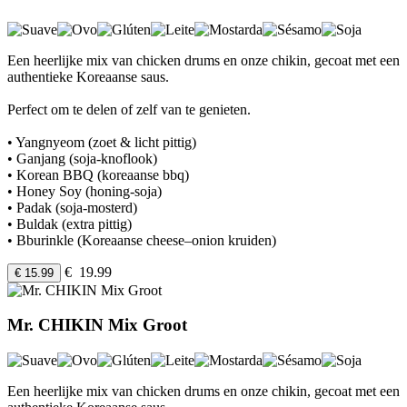
Een heerlijke mix van chicken drums en onze chikin, gecoat met een
authentieke Koreaanse saus.
Perfect om te delen of zelf van te genieten.
• Yangnyeom (zoet & licht pittig)
• Ganjang (soja-knoflook)
• Korean BBQ (koreaanse bbq)
• Honey Soy (honing-soja)
• Padak (soja-mosterd)
• Buldak (extra pittig)
• Bburinkle (Koreaanse cheese–onion kruiden)
€ 19.99
€ 15.99
Mr. CHIKIN Mix Groot
Een heerlijke mix van chicken drums en onze chikin, gecoat met een