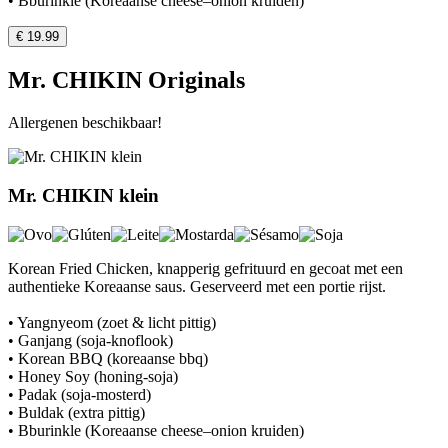
• Bburinkle (Koreaanse cheese–onion kruiden)
€ 19.99
Mr. CHIKIN Originals
Allergenen beschikbaar!
Mr. CHIKIN klein
Korean Fried Chicken, knapperig gefrituurd en gecoat met een
authentieke Koreaanse saus. Geserveerd met een portie rijst.
• Yangnyeom (zoet & licht pittig)
• Ganjang (soja-knoflook)
• Korean BBQ (koreaanse bbq)
• Honey Soy (honing-soja)
• Padak (soja-mosterd)
• Buldak (extra pittig)
• Bburinkle (Koreaanse cheese–onion kruiden)