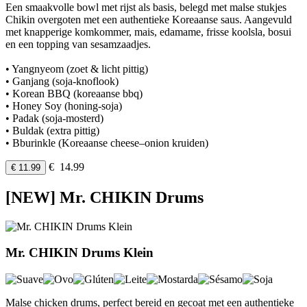
Een smaakvolle bowl met rijst als basis, belegd met malse stukjes
Chikin overgoten met een authentieke Koreaanse saus. Aangevuld
met knapperige komkommer, mais, edamame, frisse koolsla, bosui
en een topping van sesamzaadjes.
• Yangnyeom (zoet & licht pittig)
• Ganjang (soja-knoflook)
• Korean BBQ (koreaanse bbq)
• Honey Soy (honing-soja)
• Padak (soja-mosterd)
• Buldak (extra pittig)
• Bburinkle (Koreaanse cheese–onion kruiden)
€ 14.99
€ 11.99
[NEW] Mr. CHIKIN Drums
Mr. CHIKIN Drums Klein
Malse chicken drums, perfect bereid en gecoat met een authentieke