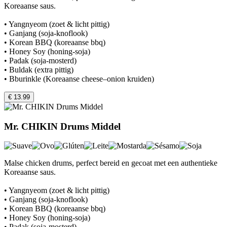
Koreaanse saus.
• Yangnyeom (zoet & licht pittig)
• Ganjang (soja-knoflook)
• Korean BBQ (koreaanse bbq)
• Honey Soy (honing-soja)
• Padak (soja-mosterd)
• Buldak (extra pittig)
• Bburinkle (Koreaanse cheese–onion kruiden)
€ 13.99
Mr. CHIKIN Drums Middel
Malse chicken drums, perfect bereid en gecoat met een authentieke
Koreaanse saus.
• Yangnyeom (zoet & licht pittig)
• Ganjang (soja-knoflook)
• Korean BBQ (koreaanse bbq)
• Honey Soy (honing-soja)
• Padak (soja-mosterd)