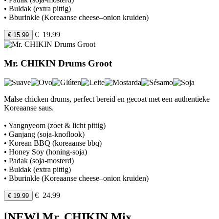
• Buldak (extra pittig)
• Bburinkle (Koreaanse cheese–onion kruiden)
€ 19.99
€ 15.99
Mr. CHIKIN Drums Groot
Malse chicken drums, perfect bereid en gecoat met een authentieke
Koreaanse saus.
• Yangnyeom (zoet & licht pittig)
• Ganjang (soja-knoflook)
• Korean BBQ (koreaanse bbq)
• Honey Soy (honing-soja)
• Padak (soja-mosterd)
• Buldak (extra pittig)
• Bburinkle (Koreaanse cheese–onion kruiden)
€ 24.99
€ 19.99
[NEW] Mr. CHIKIN Mix