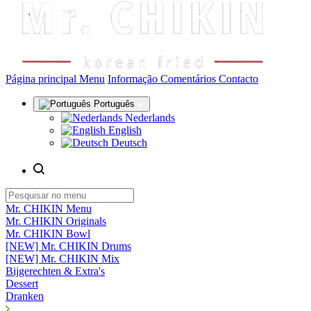
(actual)
Página principal
Menu
Informação
Comentários
Contacto
Português
Nederlands
English
Deutsch
Mr. CHIKIN Menu
Mr. CHIKIN Originals
Mr. CHIKIN Bowl
[NEW] Mr. CHIKIN Drums
[NEW] Mr. CHIKIN Mix
Bijgerechten & Extra's
Dessert
Dranken