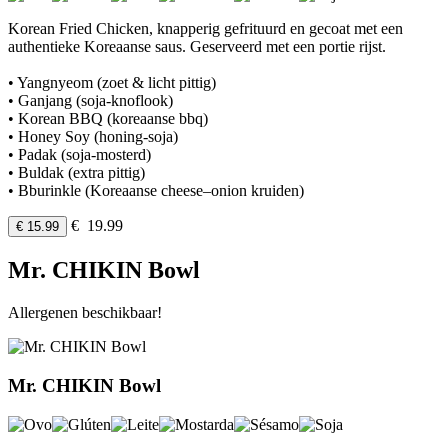
Korean Fried Chicken, knapperig gefrituurd en gecoat met een
authentieke Koreaanse saus. Geserveerd met een portie rijst.
• Yangnyeom (zoet & licht pittig)
• Ganjang (soja-knoflook)
• Korean BBQ (koreaanse bbq)
• Honey Soy (honing-soja)
• Padak (soja-mosterd)
• Buldak (extra pittig)
• Bburinkle (Koreaanse cheese–onion kruiden)
€ 19.99
€ 15.99
Mr. CHIKIN Bowl
Allergenen beschikbaar!
Mr. CHIKIN Bowl