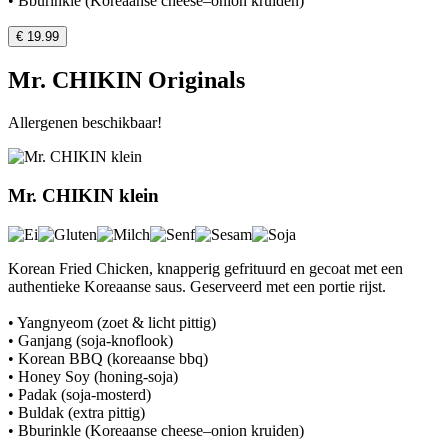
• Bburinkle (Koreaanse cheese–onion kruiden)
€ 19.99
Mr. CHIKIN Originals
Allergenen beschikbaar!
Mr. CHIKIN klein
Korean Fried Chicken, knapperig gefrituurd en gecoat met een
authentieke Koreaanse saus. Geserveerd met een portie rijst.
• Yangnyeom (zoet & licht pittig)
• Ganjang (soja-knoflook)
• Korean BBQ (koreaanse bbq)
• Honey Soy (honing-soja)
• Padak (soja-mosterd)
• Buldak (extra pittig)
• Bburinkle (Koreaanse cheese–onion kruiden)