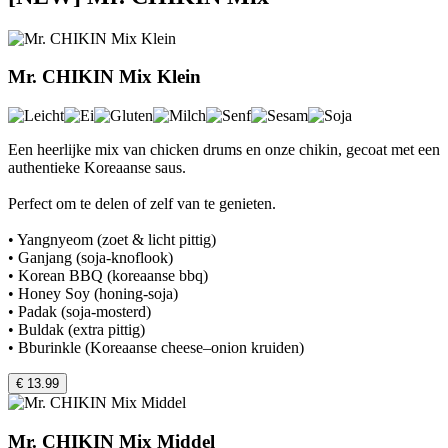
Mr. CHIKIN Mix Klein
Een heerlijke mix van chicken drums en onze chikin, gecoat met een
authentieke Koreaanse saus.
Perfect om te delen of zelf van te genieten.
• Yangnyeom (zoet & licht pittig)
• Ganjang (soja-knoflook)
• Korean BBQ (koreaanse bbq)
• Honey Soy (honing-soja)
• Padak (soja-mosterd)
• Buldak (extra pittig)
• Bburinkle (Koreaanse cheese–onion kruiden)
€ 13.99
Mr. CHIKIN Mix Middel