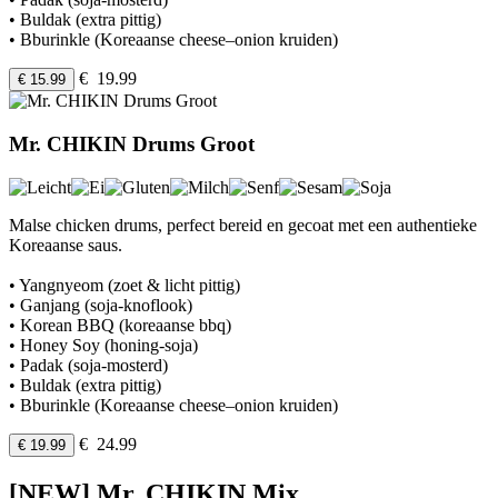
• Buldak (extra pittig)
• Bburinkle (Koreaanse cheese–onion kruiden)
€ 19.99
€ 15.99
Mr. CHIKIN Drums Groot
Malse chicken drums, perfect bereid en gecoat met een authentieke
Koreaanse saus.
• Yangnyeom (zoet & licht pittig)
• Ganjang (soja-knoflook)
• Korean BBQ (koreaanse bbq)
• Honey Soy (honing-soja)
• Padak (soja-mosterd)
• Buldak (extra pittig)
• Bburinkle (Koreaanse cheese–onion kruiden)
€ 24.99
€ 19.99
[NEW] Mr. CHIKIN Mix