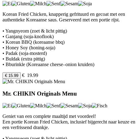
Korean Fried Chicken, knapperig gefrituurd en gecoat met een
authentieke Koreaanse saus. Geserveerd met een portie rijst.
• Yangnyeom (zoet & licht pittig)
• Ganjang (soja-knoflook)
• Korean BBQ (koreaanse bbq)
• Honey Soy (honing-soja)
• Padak (soja-mosterd)
• Buldak (extra pittig)
• Bburinkle (Koreaanse cheese–onion kruiden)
€ 19.99
€ 15.99
Mr. CHIKIN Originals Menu
Geniet van een complete maaltijd met voordeel!
Een portie Korean Fried Chicken, inclusief bijgerecht naar keuze en
een verfrissend drankje.
• Yangnyeom (zoet & licht pittig)