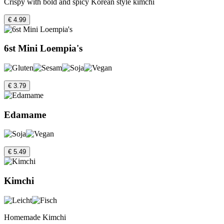
Crispy with bold and spicy Korean style kimchi
€ 4.99
6st Mini Loempia's
€ 3.79
Edamame
€ 5.49
Kimchi
Homemade Kimchi