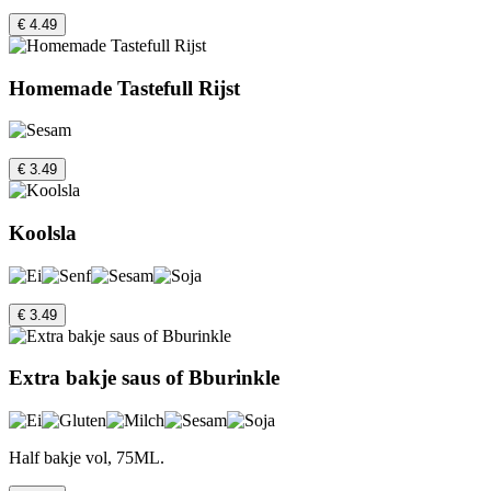
€ 4.49
Homemade Tastefull Rijst
€ 3.49
Koolsla
€ 3.49
Extra bakje saus of Bburinkle
Half bakje vol, 75ML.