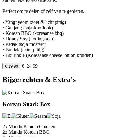
authentieke Koreaanse saus.
Perfect om te delen of zelf van te genieten.
• Yangnyeom (zoet & licht pittig)
• Ganjang (soja-knoflook)
• Korean BBQ (koreaanse bbq)
• Honey Soy (honing-soja)
• Padak (soja-mosterd)
• Buldak (extra pittig)
• Bburinkle (Koreaanse cheese–onion kruiden)
€ 24.99
€ 19.99
Bijgerechten & Extra's
Korean Snack Box
2x Mandu Kimchi Chicken
2x Mandu Korean BBQ