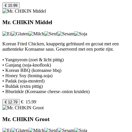
€ 10.99
Mr. CHIKIN Middel
Korean Fried Chicken, knapperig gefrituurd en gecoat met een
authentieke Koreaanse saus. Geserveerd met een portie rijst.
• Yangnyeom (zoet & licht pittig)
• Ganjang (soja-knoflook)
• Korean BBQ (koreaanse bbq)
• Honey Soy (honing-soja)
• Padak (soja-mosterd)
• Buldak (extra pittig)
• Bburinkle (Koreaanse cheese–onion kruiden)
€ 15.99
€ 12.79
Mr. CHIKIN Groot