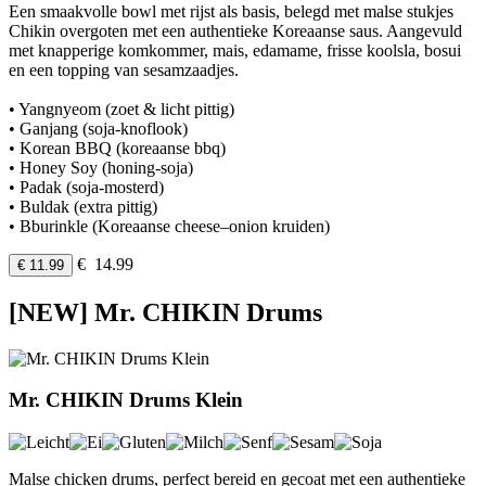
Een smaakvolle bowl met rijst als basis, belegd met malse stukjes
Chikin overgoten met een authentieke Koreaanse saus. Aangevuld
met knapperige komkommer, mais, edamame, frisse koolsla, bosui
en een topping van sesamzaadjes.
• Yangnyeom (zoet & licht pittig)
• Ganjang (soja-knoflook)
• Korean BBQ (koreaanse bbq)
• Honey Soy (honing-soja)
• Padak (soja-mosterd)
• Buldak (extra pittig)
• Bburinkle (Koreaanse cheese–onion kruiden)
€ 14.99
€ 11.99
[NEW] Mr. CHIKIN Drums
Mr. CHIKIN Drums Klein
Malse chicken drums, perfect bereid en gecoat met een authentieke