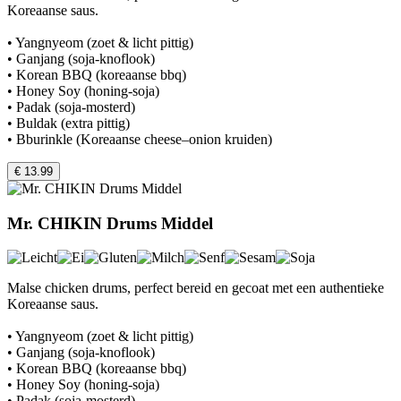
Koreaanse saus.
• Yangnyeom (zoet & licht pittig)
• Ganjang (soja-knoflook)
• Korean BBQ (koreaanse bbq)
• Honey Soy (honing-soja)
• Padak (soja-mosterd)
• Buldak (extra pittig)
• Bburinkle (Koreaanse cheese–onion kruiden)
€ 13.99
Mr. CHIKIN Drums Middel
Malse chicken drums, perfect bereid en gecoat met een authentieke
Koreaanse saus.
• Yangnyeom (zoet & licht pittig)
• Ganjang (soja-knoflook)
• Korean BBQ (koreaanse bbq)
• Honey Soy (honing-soja)
• Padak (soja-mosterd)