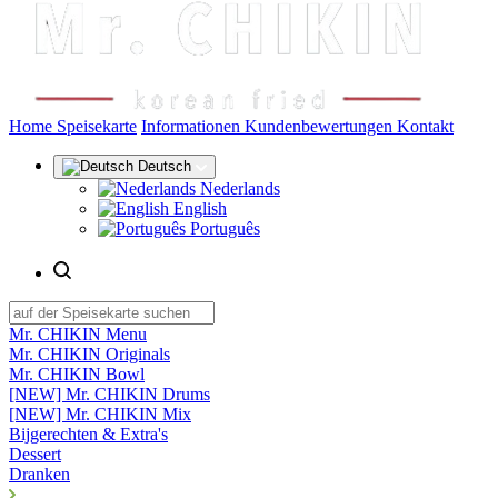
(aktuell)
Home
Speisekarte
Informationen
Kundenbewertungen
Kontakt
Deutsch
Nederlands
English
Português
Mr. CHIKIN Menu
Mr. CHIKIN Originals
Mr. CHIKIN Bowl
[NEW] Mr. CHIKIN Drums
[NEW] Mr. CHIKIN Mix
Bijgerechten & Extra's
Dessert
Dranken