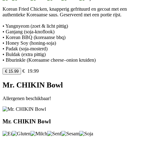
Korean Fried Chicken, knapperig gefrituurd en gecoat met een
authentieke Koreaanse saus. Geserveerd met een portie rijst.
• Yangnyeom (zoet & licht pittig)
• Ganjang (soja-knoflook)
• Korean BBQ (koreaanse bbq)
• Honey Soy (honing-soja)
• Padak (soja-mosterd)
• Buldak (extra pittig)
• Bburinkle (Koreaanse cheese–onion kruiden)
€ 19.99
€ 15.99
Mr. CHIKIN Bowl
Allergenen beschikbaar!
Mr. CHIKIN Bowl