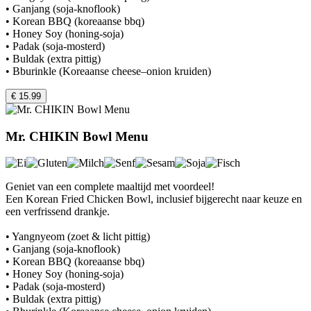
• Ganjang (soja-knoflook)
• Korean BBQ (koreaanse bbq)
• Honey Soy (honing-soja)
• Padak (soja-mosterd)
• Buldak (extra pittig)
• Bburinkle (Koreaanse cheese–onion kruiden)
€ 15.99
Mr. CHIKIN Bowl Menu
Geniet van een complete maaltijd met voordeel!
Een Korean Fried Chicken Bowl, inclusief bijgerecht naar keuze en
een verfrissend drankje.
• Yangnyeom (zoet & licht pittig)
• Ganjang (soja-knoflook)
• Korean BBQ (koreaanse bbq)
• Honey Soy (honing-soja)
• Padak (soja-mosterd)
• Buldak (extra pittig)