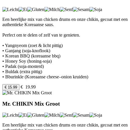
Een heerlijke mix van chicken drums en onze chikin, gecoat met een
authentieke Koreaanse saus.
Perfect om te delen of zelf van te genieten.
• Yangnyeom (zoet & licht pittig)
• Ganjang (soja-knoflook)
• Korean BBQ (koreaanse bbq)
• Honey Soy (honing-soja)
• Padak (soja-mosterd)
• Buldak (extra pittig)
• Bburinkle (Koreaanse cheese–onion kruiden)
€ 19.99
€ 15.99
Mr. CHIKIN Mix Groot
Een heerlijke mix van chicken drums en onze chikin, gecoat met een