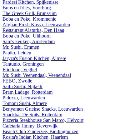
Pardesi Kitchen, Spijkenisse
Buns en frites, Voorburg
The Greek Grill, Brunssum
Boba en Poke, Krommenie
Afghan Fresh Kassa, Leeuwarden
Restaurant Alaturka, Den Haag
Boba en Poke, Uithoorn
Sam's keuken, Amsterdam
Mr. Sushi, Emmen
Papito, Leiden
Jaryza's Fusion Kitchen, Almere
Tantunio, Groningen
Frietfood, Veghel
Mr. Sushi Veenendaal, Veenendaal
FEBO, Zwolle
Saifu Sushi, Nijkerk
Bram Ladage, Rotterdam
Pidezza, Leeuwarden
Tomoni Sushi, Almere
Benyamen Griekse Snacks, Leeuwarden
Snackbar De Spits, Rotterdam
Pizzeria Steakhouse San Marco, Helvoirt
Cafetaria Jimmy, Beverwijk
Beach Club Zuiderzee, Biddinghuizen
Rosita's Indian Kitchen, Haarlem