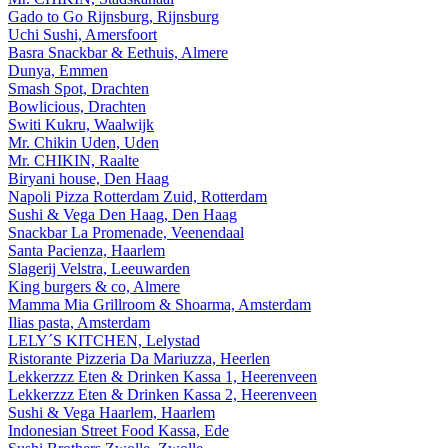
Gado to Go Rijnsburg, Rijnsburg
Uchi Sushi, Amersfoort
Basra Snackbar & Eethuis, Almere
Dunya, Emmen
Smash Spot, Drachten
Bowlicious, Drachten
Switi Kukru, Waalwijk
Mr. Chikin Uden, Uden
Mr. CHIKIN, Raalte
Biryani house, Den Haag
Napoli Pizza Rotterdam Zuid, Rotterdam
Sushi & Vega Den Haag, Den Haag
Snackbar La Promenade, Veenendaal
Santa Pacienza, Haarlem
Slagerij Velstra, Leeuwarden
King burgers & co, Almere
Mamma Mia Grillroom & Shoarma, Amsterdam
Ilias pasta, Amsterdam
LELY´S KITCHEN, Lelystad
Ristorante Pizzeria Da Mariuzza, Heerlen
Lekkerzzz Eten & Drinken Kassa 1, Heerenveen
Lekkerzzz Eten & Drinken Kassa 2, Heerenveen
Sushi & Vega Haarlem, Haarlem
Indonesian Street Food Kassa, Ede