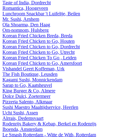
Taste of India, Dordrecht
Romantica, Hoogeveen
Lunchroom Snackbar 't Luifeltje, Beilen
Mr. Sushi, Arnhem
Ola Shoarma, Den Haag
Om-nomnom, Hulsberg
Korean Fried Chicken Breda, Breda
Korean Fried Chicken to Go, Houten
Korean Fried Chicken to Go, Dordrecht
Korean Fried Chicken to Go, Utrecht
Korean Fried Chicken To Go , Leiden
Korean Fried Chicken to Go, Amersfoort
Vishandel Geert Koffeman, Urk
The Fish Boutique, Leusden
Kagami Sushi, Monnickendam
Sarap to Go, Kaatsheuvel
King Burger & Co, Almere
Dolce Dulci, Zoetermeer
Pizzeria Salento, Alkmaar
Sushi Maestro Maaltijdservice, Heerlen
Uchi Sushi, Assen
Alrrais, Dedemsvaart
Rodenrijs Bakery & Kebap, Berkel en Rodenrijs
Iboenda, Amsterdam
Le Smash Rotterdam - Witte de With, Rotterdam