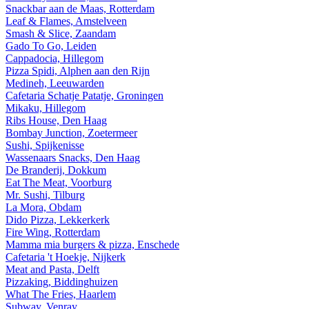
Snackbar aan de Maas, Rotterdam
Leaf & Flames, Amstelveen
Smash & Slice, Zaandam
Gado To Go, Leiden
Cappadocia, Hillegom
Pizza Spidi, Alphen aan den Rijn
Medineh, Leeuwarden
Cafetaria Schatje Patatje, Groningen
Mikaku, Hillegom
Ribs House, Den Haag
Bombay Junction, Zoetermeer
Sushi, Spijkenisse
Wassenaars Snacks, Den Haag
De Branderij, Dokkum
Eat The Meat, Voorburg
Mr. Sushi, Tilburg
La Mora, Obdam
Dido Pizza, Lekkerkerk
Fire Wing, Rotterdam
Mamma mia burgers & pizza, Enschede
Cafetaria 't Hoekje, Nijkerk
Meat and Pasta, Delft
Pizzaking, Biddinghuizen
What The Fries, Haarlem
Subway, Venray