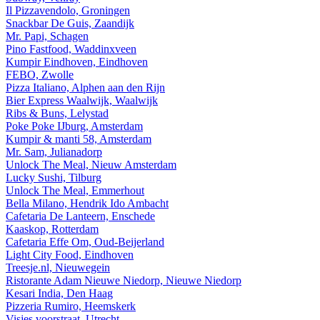
Il Pizzavendolo, Groningen
Snackbar De Guis, Zaandijk
Mr. Papi, Schagen
Pino Fastfood, Waddinxveen
Kumpir Eindhoven, Eindhoven
FEBO, Zwolle
Pizza Italiano, Alphen aan den Rijn
Bier Express Waalwijk, Waalwijk
Ribs & Buns, Lelystad
Poke Poke IJburg, Amsterdam
Kumpir & manti 58, Amsterdam
Mr. Sam, Julianadorp
Unlock The Meal, Nieuw Amsterdam
Lucky Sushi, Tilburg
Unlock The Meal, Emmerhout
Bella Milano, Hendrik Ido Ambacht
Cafetaria De Lanteern, Enschede
Kaaskop, Rotterdam
Cafetaria Effe Om, Oud-Beijerland
Light City Food, Eindhoven
Treesje.nl, Nieuwegein
Ristorante Adam Nieuwe Niedorp, Nieuwe Niedorp
Kesari India, Den Haag
Pizzeria Rumiro, Heemskerk
Visjes voorstraat, Utrecht