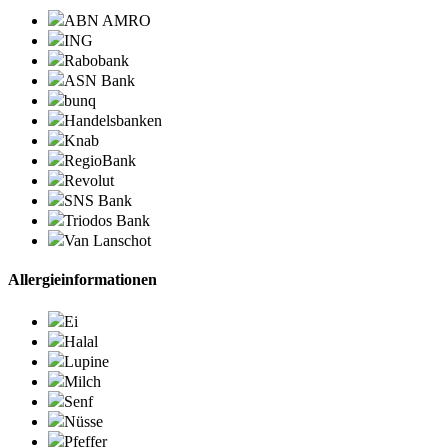
ABN AMRO
ING
Rabobank
ASN Bank
bunq
Handelsbanken
Knab
RegioBank
Revolut
SNS Bank
Triodos Bank
Van Lanschot
Allergieinformationen
Ei
Halal
Lupine
Milch
Senf
Nüsse
Pfeffer