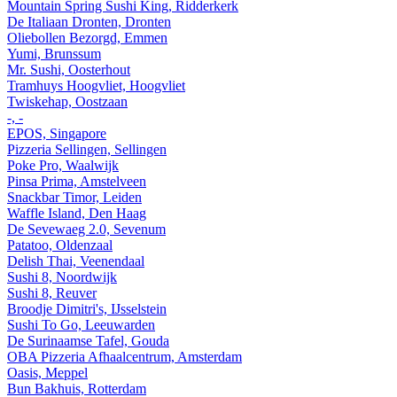
Mountain Spring Sushi King, Ridderkerk
De Italiaan Dronten, Dronten
Oliebollen Bezorgd, Emmen
Yumi, Brunssum
Mr. Sushi, Oosterhout
Tramhuys Hoogvliet, Hoogvliet
Twiskehap, Oostzaan
-, -
EPOS, Singapore
Pizzeria Sellingen, Sellingen
Poke Pro, Waalwijk
Pinsa Prima, Amstelveen
Snackbar Timor, Leiden
Waffle Island, Den Haag
De Sevewaeg 2.0, Sevenum
Patatoo, Oldenzaal
Delish Thai, Veenendaal
Sushi 8, Noordwijk
Sushi 8, Reuver
Broodje Dimitri's, IJsselstein
Sushi To Go, Leeuwarden
De Surinaamse Tafel, Gouda
OBA Pizzeria Afhaalcentrum, Amsterdam
Oasis, Meppel
Bun Bakhuis, Rotterdam