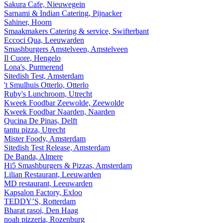
Sakura Cafe, Nieuwegein
Sarnami & Indian Catering, Pijnacker
Sahiner, Hoorn
Smaakmakers Catering & service, Swifterbant
Eccoci Qua, Leeuwarden
Smashburgers Amstelveen, Amstelveen
Il Cuore, Hengelo
Lona's, Purmerend
Sitedish Test, Amsterdam
't Smulhuis Otterlo, Otterlo
Ruby's Lunchroom, Utrecht
Kweek Foodbar Zeewolde, Zeewolde
Kweek Foodbar Naarden, Naarden
Qucina De Pinas, Delft
tantu pizza, Utrecht
Mister Foody, Amsterdam
Sitedish Test Release, Amsterdam
De Banda, Almere
Hi5 Smashburgers & Pizzas, Amsterdam
Lilian Restaurant, Leeuwarden
MD restaurant, Leeuwarden
Kapsalon Factory, Exloo
TEDDY’S, Rotterdam
Bharat rasoi, Den Haag
noah pizzeria, Rozenburg