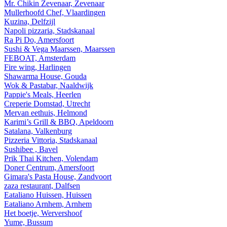
Mr. Chikin Zevenaar, Zevenaar
Mullerhoofd Chef, Vlaardingen
Kuzina, Delfzijl
Napoli pizzaria, Stadskanaal
Ra Pi Do, Amersfoort
Sushi & Vega Maarssen, Maarssen
FEBOAT, Amsterdam
Fire wing, Harlingen
Shawarma House, Gouda
Wok & Pastabar, Naaldwijk
Pappie's Meals, Heerlen
Creperie Domstad, Utrecht
Mervan eethuis, Helmond
Karimi’s Grill & BBQ, Apeldoorn
Satalana, Valkenburg
Pizzeria Vittoria, Stadskanaal
Sushibee , Bavel
Prik Thai Kitchen, Volendam
Doner Centrum, Amersfoort
Gimara's Pasta House, Zandvoort
zaza restaurant, Dalfsen
Eataliano Huissen, Huissen
Eataliano Arnhem, Arnhem
Het boetje, Wervershoof
Yume, Bussum