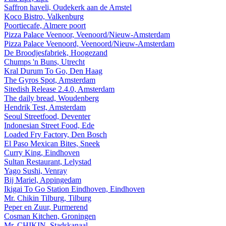
Saffron haveli, Oudekerk aan de Amstel
Koco Bistro, Valkenburg
Poortiecafe, Almere poort
Pizza Palace Veenoor, Veenoord/Nieuw-Amsterdam
Pizza Palace Veenoord, Veenoord/Nieuw-Amsterdam
De Broodjesfabriek, Hoogezand
Chumps 'n Buns, Utrecht
Kral Durum To Go, Den Haag
The Gyros Spot, Amsterdam
Sitedish Release 2.4.0, Amsterdam
The daily bread, Woudenberg
Hendrik Test, Amsterdam
Seoul Streetfood, Deventer
Indonesian Street Food, Ede
Loaded Fry Factory, Den Bosch
El Paso Mexican Bites, Sneek
Curry King, Eindhoven
Sultan Restaurant, Lelystad
Yago Sushi, Venray
Bij Mariel, Appingedam
Ikigai To Go Station Eindhoven, Eindhoven
Mr. Chikin Tilburg, Tilburg
Peper en Zuur, Purmerend
Cosman Kitchen, Groningen
Mr. CHIKIN, Stadskanaal