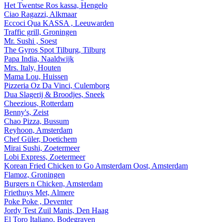
Het Twentse Ros kassa, Hengelo
Ciao Ragazzi, Alkmaar
Eccoci Qua KASSA , Leeuwarden
Traffic grill, Groningen
Mr. Sushi , Soest
The Gyros Spot Tilburg, Tilburg
Papa India, Naaldwijk
Mrs. Italy, Houten
Mama Lou, Huissen
Pizzeria Oz Da Vinci, Culemborg
Dua Slagerij & Broodjes, Sneek
Cheezious, Rotterdam
Benny's, Zeist
Chao Pizza, Bussum
Reyhoon, Amsterdam
Chef Güler, Doetichem
Mirai Sushi, Zoetermeer
Lobi Express, Zoetermeer
Korean Fried Chicken to Go Amsterdam Oost, Amsterdam
Flamoz, Groningen
Burgers n Chicken, Amsterdam
Friethuys Met, Almere
Poke Poke , Deventer
Jordy Test Zuil Manis, Den Haag
El Toro Italiano, Bodegraven