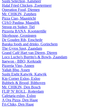
Sushi Selection, Aalsmeer
Halal Fried Chicken, Zoetermeer
Operation Food, Diemen
Mr. CHIKIN, Zutphen
Pizza Ciao, Maastricht
CIAO Paulina, Maasdijk
Stroop en Suiker, Tiel
Pizzeria BANA, Kootstertille
Slicehouse, Groningen
De Gouden Rib, Enschede
Baraka foods and drinks, Gorinchem
The Gyros Spot, Zaandam
Grand Café Hart van Dieren, Dieren
Loco Lucho's Burrito's & Bowls, Zaandam
Itaewon - BBQ, Kerkrade
Pizzeria Vino, Annen
Yallah Bbq, Assen
Sushi Eight Katwijk, Katwijk
Kip Corner Exloo, Exloo
Bubbels & Brood, Bilthoven
Mr. CHIKIN, Den Bosch
FLIP 'N' ROLL, Rotterdam
Cafetaria exloo, Exloo
A Ora Pizza, Den Haag
Fri-Chiks, Den Haag