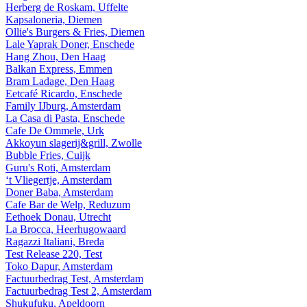
Herberg de Roskam, Uffelte
Kapsaloneria, Diemen
Ollie's Burgers & Fries, Diemen
Lale Yaprak Doner, Enschede
Hang Zhou, Den Haag
Balkan Express, Emmen
Bram Ladage, Den Haag
Eetcafé Ricardo, Enschede
Family IJburg, Amsterdam
La Casa di Pasta, Enschede
Cafe De Ommele, Urk
Akkoyun slagerij&grill, Zwolle
Bubble Fries, Cuijk
Guru's Roti, Amsterdam
‘t Vliegertje, Amsterdam
Doner Baba, Amsterdam
Cafe Bar de Welp, Reduzum
Eethoek Donau, Utrecht
La Brocca, Heerhugowaard
Ragazzi Italiani, Breda
Test Release 220, Test
Toko Dapur, Amsterdam
Factuurbedrag Test, Amsterdam
Factuurbedrag Test 2, Amsterdam
Shukufuku, Apeldoorn