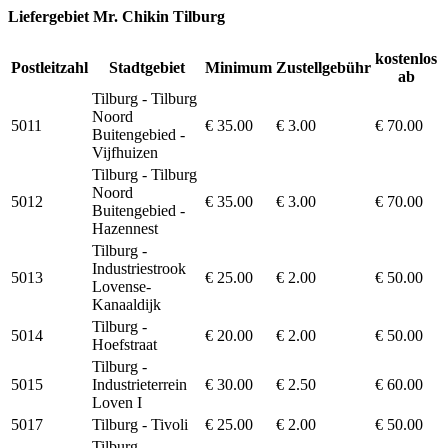
Liefergebiet Mr. Chikin Tilburg
kostenlos
Postleitzahl
Stadtgebiet
Minimum
Zustellgebühr
ab
Tilburg - Tilburg
Noord
5011
€ 35.00
€ 3.00
€ 70.00
Buitengebied -
Vijfhuizen
Tilburg - Tilburg
Noord
5012
€ 35.00
€ 3.00
€ 70.00
Buitengebied -
Hazennest
Tilburg -
Industriestrook
5013
€ 25.00
€ 2.00
€ 50.00
Lovense-
Kanaaldijk
Tilburg -
5014
€ 20.00
€ 2.00
€ 50.00
Hoefstraat
Tilburg -
5015
Industrieterrein
€ 30.00
€ 2.50
€ 60.00
Loven I
5017
Tilburg - Tivoli
€ 25.00
€ 2.00
€ 50.00
Tilburg -