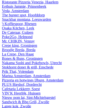
Ristorante Pizzeria Venezia, Haarlem
Eethuis Jammie, Prinsenbeek
Veda, Amsterdam
The burger spot, Hoofddorp
Snackbar montana, Leeuwarden
't Koffiespoor, Rhenen
Osaka Kitchen, Leek
De Cateraar, Gulpen
Poke2Go, Helmond
Mr. CHIKIN, Venray
Crepe king, Groningen
Broodje Breda, Breda
La Crepe, Den Haag
Bones & Buns, Groningen
Nakama Sushi and Pokebowls, Utrecht
Stokhorst doner & grill, Enschede
Prik Thai, Volendam
Marina Amsterdam, Amsterdam
Pizzeria en hotwings IJburg, Amsterdam
PLUS Bieshof, Dordrecht
Cafetaria Lekkerrr, Soest
VIN’K Heerlijk, Huissen
Nieuw pom lai, Sint-Michielsgestel
Sandwich & Bbq Grill, Zwolle
Lange kok, Zwolle