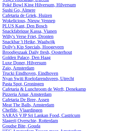
Poké Bowl King Hilversum, Hilversum
Sushi Go, Almere
Cafetaria de Griek, Huizen
Wokelicious, Nieuw Vennep
PLUS Kant, Den Bosch
Snackfabrique Kassa, Vianen
Willy's Verse Friet, Dronten
Snackbar 't Heike, Waalwijk
Dolly's Kip Specials, Hoogeveen
Broodjeszaak Daily fresh, Oosterhout
Golden Palace, Den Haag
Luxe Doner, Hilversum
Zaio, Amsterdam
Trucki Eindhoven, Eindhoven
Nyan Switi Roelofarendsveen, Utrecht
Pasta Spot, Groningen
Cafetaria & Lunchroom de Werft, Denekamp
Pizzeria Amar, Amsterdam
Cafetaria De Bree, Assen
Meat The Balls, Amsterdam
Cheflife, Vlaardingen
SARAS VJP Sri Lankan Food, Castricum
Slagerij Overschie, Rotterdam
Goudse Bite, Gouda