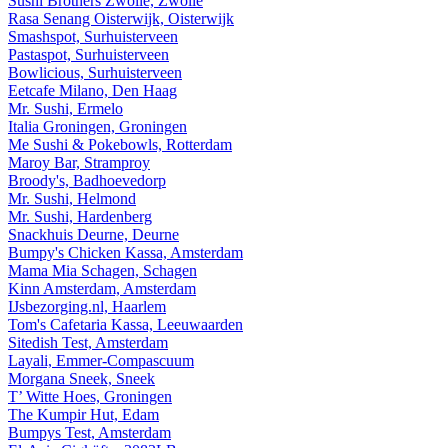
Sushi Brothers Zwolle, Zwolle
Rasa Senang Oisterwijk, Oisterwijk
Smashspot, Surhuisterveen
Pastaspot, Surhuisterveen
Bowlicious, Surhuisterveen
Eetcafe Milano, Den Haag
Mr. Sushi, Ermelo
Italia Groningen, Groningen
Me Sushi & Pokebowls, Rotterdam
Maroy Bar, Stramproy
Broody's, Badhoevedorp
Mr. Sushi, Helmond
Mr. Sushi, Hardenberg
Snackhuis Deurne, Deurne
Bumpy's Chicken Kassa, Amsterdam
Mama Mia Schagen, Schagen
Kinn Amsterdam, Amsterdam
IJsbezorging.nl, Haarlem
Tom's Cafetaria Kassa, Leeuwaarden
Sitedish Test, Amsterdam
Layali, Emmer-Compascuum
Morgana Sneek, Sneek
T’ Witte Hoes, Groningen
The Kumpir Hut, Edam
Bumpys Test, Amsterdam