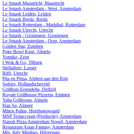
Le Smash Maastricht, Maastricht
Le Smash Amsterdam - West, Amsterdam
Le Smash Leiden, Leiden
Le Smash Breda, Breda
Le Smash Rotterdam - Markthal, Rotterdam
Le Smash Utrecht, Utrecht
Le Smash - Groningen, Groningen
Le Smash Amsterdam - Oost, Amsterdam
Golden Star, Zutphen
Poke Bowl King, Almelo
Yomiko, Zeist
I Wok & Go, Tilburg
Stelladoro, Losser
Riffi, Utrecht
Pita en Pinsa, Alphen aan den Rijn
Sufries, Hollandscheveld
Grillhuis Eemsdelta, Delfzijl
Royale Grillhouse Pizzeria, Emmen
Yaba Grillroom, Almelo
Han Su, Almere
Minos Pallas, Heerhugowaard
MSP Testaccount (Productie), Amsterdam
Napoli Pizza Amsterdam Noord, Amsterdam
Restaurant Asian Fantasy, Amsterdam
Mrs. Italy Minibus, Hilversum