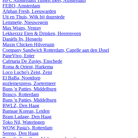
HFC Amsterdam Tussen meer, Amsterdam
FEBO, Amsterdam
Afghan Fresh, Leeuwarden
Uit en Thuis, Wijk bij duurstede
Lemmetje, Nieuwegein
Max Wraps, Venray
Lekkerzzz Eten & Drinken, Heerenveen
Daniëls Ijs, Hengelo
Maxin Chicken Hilversum
Company Sandwich Rotterdam, Capelle aan den IJssel
PaneVivo, Enter
Cafetaria De Zusjes, Enschede
Roma & Orient, Harkema
Loco Lucho's Zeist, Zeist
El BaBa, Nootdorp
gozlemexpress, Zoetermeer
Buns 'n Patties, Middelburg
Brasco, Rotterdam
Buns 'n Patties, Middelburg
BWLZ, Den Haag
Bamsae Korean, Leiden
Bram Ladage, Den Haag
Toko Nil, Wateringen
WOW Pasta's, Rotterdam
Sereno, Den Haag