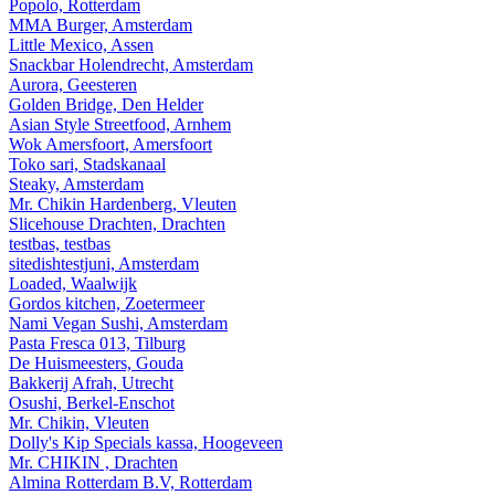
Popolo, Rotterdam
MMA Burger, Amsterdam
Little Mexico, Assen
Snackbar Holendrecht, Amsterdam
Aurora, Geesteren
Golden Bridge, Den Helder
Asian Style Streetfood, Arnhem
Wok Amersfoort, Amersfoort
Toko sari, Stadskanaal
Steaky, Amsterdam
Mr. Chikin Hardenberg, Vleuten
Slicehouse Drachten, Drachten
testbas, testbas
sitedishtestjuni, Amsterdam
Loaded, Waalwijk
Gordos kitchen, Zoetermeer
Nami Vegan Sushi, Amsterdam
Pasta Fresca 013, Tilburg
De Huismeesters, Gouda
Bakkerij Afrah, Utrecht
Osushi, Berkel-Enschot
Mr. Chikin, Vleuten
Dolly's Kip Specials kassa, Hoogeveen
Mr. CHIKIN , Drachten
Almina Rotterdam B.V, Rotterdam