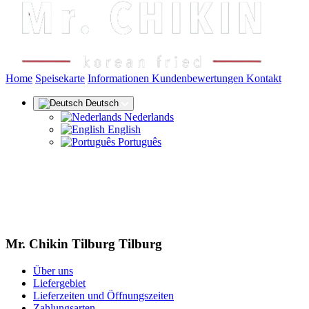
(aktuell)
Home
Speisekarte
Informationen
Kundenbewertungen
Kontakt
Deutsch
Nederlands
English
Português
Mr. Chikin Tilburg Tilburg
Über uns
Liefergebiet
Lieferzeiten und Öffnungszeiten
Zahlungsarten