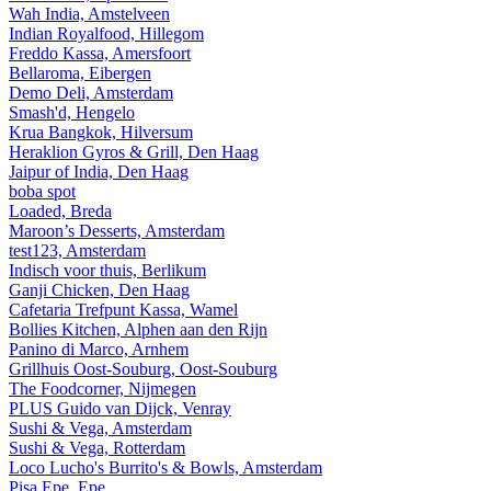
Wah India, Amstelveen
Indian Royalfood, Hillegom
Freddo Kassa, Amersfoort
Bellaroma, Eibergen
Demo Deli, Amsterdam
Smash'd, Hengelo
Krua Bangkok, Hilversum
Heraklion Gyros & Grill, Den Haag
Jaipur of India, Den Haag
boba spot
Loaded, Breda
Maroon’s Desserts, Amsterdam
test123, Amsterdam
Indisch voor thuis, Berlikum
Ganji Chicken, Den Haag
Cafetaria Trefpunt Kassa, Wamel
Bollies Kitchen, Alphen aan den Rijn
Panino di Marco, Arnhem
Grillhuis Oost-Souburg, Oost-Souburg
The Foodcorner, Nijmegen
PLUS Guido van Dijck, Venray
Sushi & Vega, Amsterdam
Sushi & Vega, Rotterdam
Loco Lucho's Burrito's & Bowls, Amsterdam
Pisa Epe, Epe