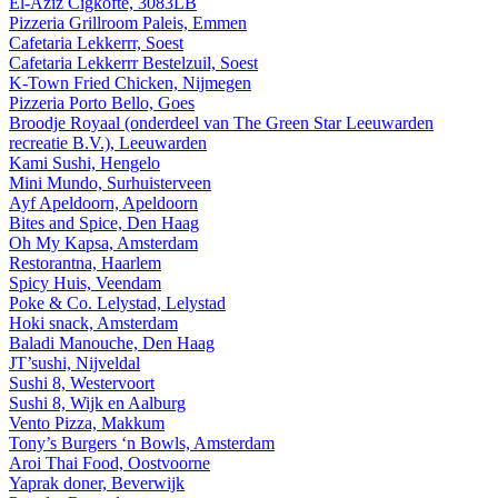
El-Aziz Cigköfte, 3083LB
Pizzeria Grillroom Paleis, Emmen
Cafetaria Lekkerrr, Soest
Cafetaria Lekkerrr Bestelzuil, Soest
K-Town Fried Chicken, Nijmegen
Pizzeria Porto Bello, Goes
Broodje Royaal (onderdeel van The Green Star Leeuwarden
recreatie B.V.), Leeuwarden
Kami Sushi, Hengelo
Mini Mundo, Surhuisterveen
Ayf Apeldoorn, Apeldoorn
Bites and Spice, Den Haag
Oh My Kapsa, Amsterdam
Restorantna, Haarlem
Spicy Huis, Veendam
Poke & Co. Lelystad, Lelystad
Hoki snack, Amsterdam
Baladi Manouche, Den Haag
JT’sushi, Nijveldal
Sushi 8, Westervoort
Sushi 8, Wijk en Aalburg
Vento Pizza, Makkum
Tony’s Burgers ‘n Bowls, Amsterdam
Aroi Thai Food, Oostvoorne
Yaprak doner, Beverwijk