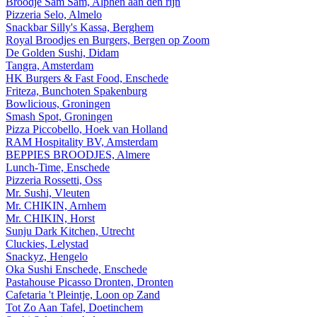
Broodje Sam Sam, Alphen aan den rijn
Pizzeria Selo, Almelo
Snackbar Silly's Kassa, Berghem
Royal Broodjes en Burgers, Bergen op Zoom
De Golden Sushi, Didam
Tangra, Amsterdam
HK Burgers & Fast Food, Enschede
Friteza, Bunchoten Spakenburg
Bowlicious, Groningen
Smash Spot, Groningen
Pizza Piccobello, Hoek van Holland
RAM Hospitality BV, Amsterdam
BEPPIES BROODJES, Almere
Lunch-Time, Enschede
Pizzeria Rossetti, Oss
Mr. Sushi, Vleuten
Mr. CHIKIN, Arnhem
Mr. CHIKIN, Horst
Sunju Dark Kitchen, Utrecht
Cluckies, Lelystad
Snackyz, Hengelo
Oka Sushi Enschede, Enschede
Pastahouse Picasso Dronten, Dronten
Cafetaria 't Pleintje, Loon op Zand
Tot Zo Aan Tafel, Doetinchem